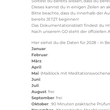
Solltest du bereits wissen, dass du bere
Dieses kannst du in einigen Zeilen an a
Bitte beachte, dass du innerhalb der 
bereits JETZT beginnen!
Das Dokumentationsblatt findest du
H
Nach unserem GO steht der offizielle
Hier siehst du die Daten für 2028 – in 
Januar
:
Februar
:
März
:
April
:
Mai
: (Maiblock mit Meditationswochenen
Juni
:
Juli
:
August
: frei
September
: frei
Oktober
: 90 Minuten praktische Prüfu