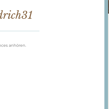
drich31
ances anhören.