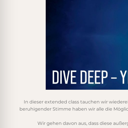
In dieser extended class tauchen wir wiedere
beruhigender Stimme haben wir alle die Möglich
Wir gehen davon aus, dass diese auße