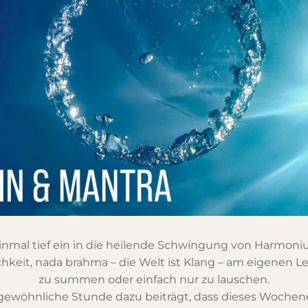
inmal tief ein in die heilende Schwingung von Harmoni
keit, nada brahma – die Welt ist Klang – am eigenen Le
zu summen oder einfach nur zu lauschen.
rgewöhnliche Stunde dazu beiträgt, dass dieses Wochen