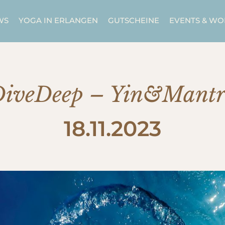
WS
YOGA IN ERLANGEN
GUTSCHEINE
EVENTS & W
DiveDeep – Yin&Mantr
18.11.2023