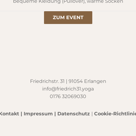
bequeme Kleidung (Pullover), warme Socken
ZUM EVENT
Friedrichstr. 31 | 91054 Erlangen
info@friedrich31.yoga
0176 32069030
Kontakt
|
Impressum
|
Datenschutz
|
Cookie-Richtlini