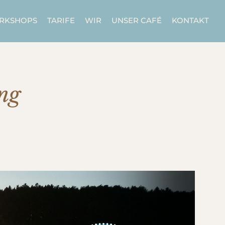
ORKSHOPS
TARIFE
WIR
UNSER CAFÉ
KONTAKT
ng