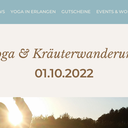
WS
YOGA IN ERLANGEN
GUTSCHEINE
EVENTS & W
oga & Kräuterwanderu
01.10.2022