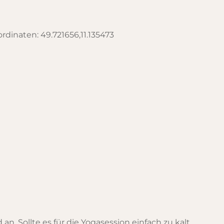
dinaten: 49.721656,11.135473
. Sollte es für die Yogasession einfach zu kalt