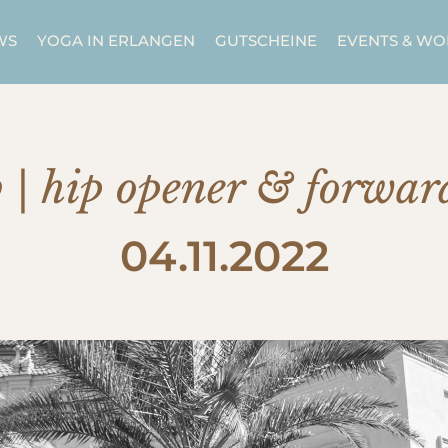
WS
YOGA IN ERLANGEN
GUTSCHEINE
EVENTS & W
b | hip opener & forwar
04.11.2022