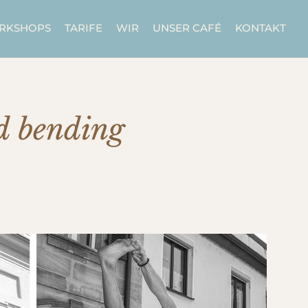
ORKSHOPS
TARIFE
WIR
UNSER CAFÉ
KONTAKT
d bending