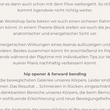
evor es dann auch schon mit dem Flow weitergeht. So ri
kommt irgendwie nicht richtig weiter.
 Lab Workshop Serie bieten wir euch einen sicheren Rahm
en könnt. In einem Theorie-Block stellen wir euch die
anatomischer und energetischer Sicht vor.
 energetischen Wirkungen eines Asanas aufzuzeigen u
rklären. Beides zusammen könnt ihr anschließend im Pra
nds während der Playtime mit individuellen Tips zur Ver
euerer Praxis nachhaltig verbessern könnt.
hip opener & forward bending
e beweglichsten Gelenke unseres Körpers. Leider sind s
en. Das Resultat … Schmerzen in Rücken, eingeschränk
 der dankbarsten Bereiche unseres Körpers, die beim Bem
r wohltuende Erleichterung und neue Bewegungsfreihe
us die Anatomie der menschlichen Hüfte genauer vor u