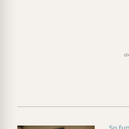
di
So fu