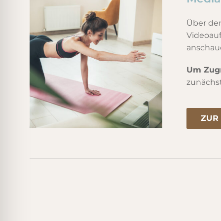
Über den
Videoauf
anschaue
Um Zugri
zunächs
ZUR