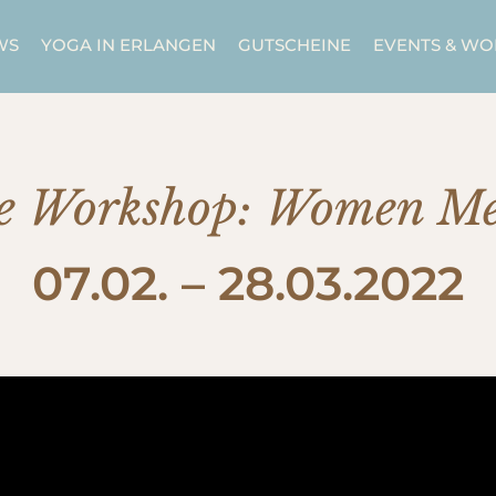
WS
YOGA IN ERLANGEN
GUTSCHEINE
EVENTS & W
e Workshop: Women Me
07.02. – 28.03.2022