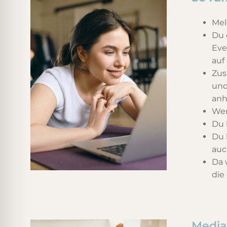
Mel
Du 
Eve
auf
Zus
und
anh
Wen
Du 
Du 
auc
Da 
die
Media