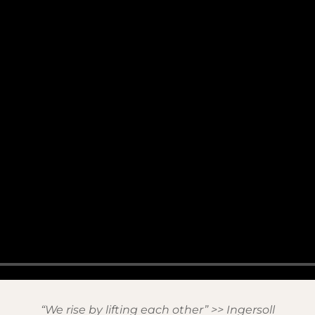
“We rise by lifting each other” >> Ingersoll